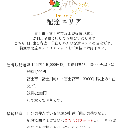
ゲ
ー
Delivery
シ
配達エリア
ョ
富士市・富士宮市および近隣地域に
ン
ご利用金額に応じてお届けいたします
こちらは仕出し弁当・仕出し料理の配達エリアの目安です。
給食の配達エリアはスタッフまで直接ご確認下さい。
仕出し配達
富士市内：10,000円以上で送料無料、10,000円以下は
送料1,500円
富士市（富士川町）・富士宮市：20,000円以上のご注
文で、
送料2,200円
にて承っております。
給食配達
自分の住んでいる地域が配達可能かの確認など、
給食に関するご質問は
こちらのフォーム
か、下記お電
話にてお気軽にお問い合わせください。