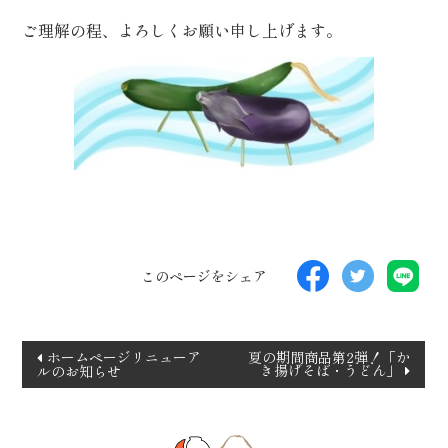
ぶ
ご理解の程、よろしくお願い申し上げます。
/
種
類
で
選
ぶ
/
価
格
で
このページをシェア
選
ぶ
投
ホームページリニューア
夏の期間商品第2弾！「か
き揚げそば・うどん」
ルのお知らせ
稿
ナ
ビ