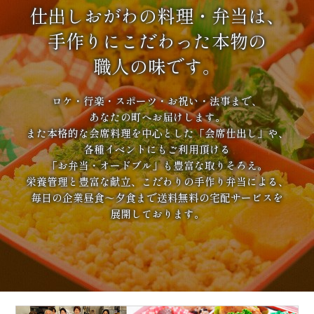
仕出しおがわの料理・弁当は、
手作りにこだわった本物の
職人の味です。
ロケ・行楽・スポーツ・お祝い・法事まで、
あなたの町へお届けします。
また本格的な会席料理を中心とした「会席仕出し」や、
各種イベントにもご利用頂ける
「お弁当・オードブル」も豊富な取りそろえ。
栄養管理と豊富な献立、こだわりの手作り弁当による、
毎日の企業昼食～夕食まで送料無料の宅配サービスを
展開しております。