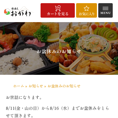
コ
ン
テ
ン
HOME
仕
宅
こ
配
お
商
お
よ
会
メ
お
お
特
サ
ツ
出
配
だ
達
客
品
知
く
社
デ
問
気
定
イ
へ
し
給
わ
エ
様
一
ら
あ
概
ィ
い
に
商
ト
料
食
り
リ
の
覧
せ
る
要
ア
合
入
取
マ
ス
理
ア・
声
質
実
わ
り
引
ッ
キ
お盆休みのお知らせ
ご
問
績
せ
法
プ
注
に
ッ
文
基
プ
方
づ
法
く
表
記
ホーム
»
お知らせ
»
お盆休みのお知らせ
お世話になります。
/
用
途
8/11(金・山の日）から8/16（水）までお盆休みをとら
で
せて頂きます。
選