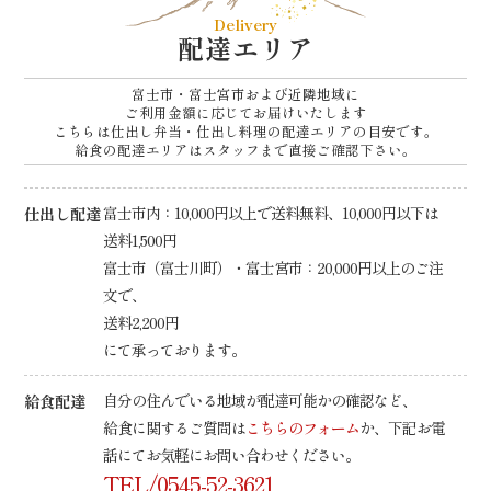
ー
Delivery
シ
配達エリア
ョ
富士市・富士宮市および近隣地域に
ン
ご利用金額に応じてお届けいたします
こちらは仕出し弁当・仕出し料理の配達エリアの目安です。
給食の配達エリアはスタッフまで直接ご確認下さい。
仕出し配達
富士市内：10,000円以上で送料無料、10,000円以下は
送料1,500円
富士市（富士川町）・富士宮市：20,000円以上のご注
文で、
送料2,200円
にて承っております。
給食配達
自分の住んでいる地域が配達可能かの確認など、
給食に関するご質問は
こちらのフォーム
か、下記お電
話にてお気軽にお問い合わせください。
TEL/0545-52-3621