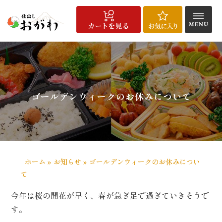
コ
ン
テ
ン
HOME
仕
宅
こ
配
お
商
お
よ
会
メ
お
お
特
サ
ツ
出
配
だ
達
客
品
知
く
社
デ
問
気
定
イ
へ
し
給
わ
エ
様
一
ら
あ
概
ィ
い
に
商
ト
料
食
り
リ
の
覧
せ
る
要
ア
合
入
取
マ
ス
理
ア・
声
質
実
わ
り
引
ッ
キ
ゴールデンウィークのお休みについて
ご
問
績
せ
法
プ
注
に
ッ
文
基
プ
方
づ
法
く
表
記
ホーム
»
お知らせ
»
ゴールデンウィークのお休みについ
て
/
用
今年は桜の開花が早く、春が急ぎ足で過ぎていきそうで
途
す。
で
選