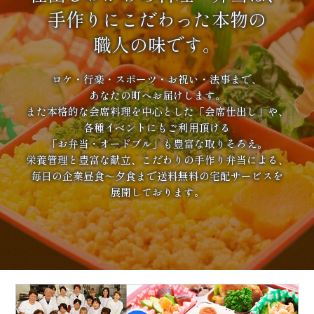
手作りにこだわった本物の
職人の味です。
ロケ・行楽・スポーツ・お祝い・法事まで、
あなたの町へお届けします。
また本格的な会席料理を中心とした「会席仕出し」や、
各種イベントにもご利用頂ける
「お弁当・オードブル」も豊富な取りそろえ。
栄養管理と豊富な献立、こだわりの手作り弁当による、
毎日の企業昼食～夕食まで送料無料の宅配サービスを
展開しております。