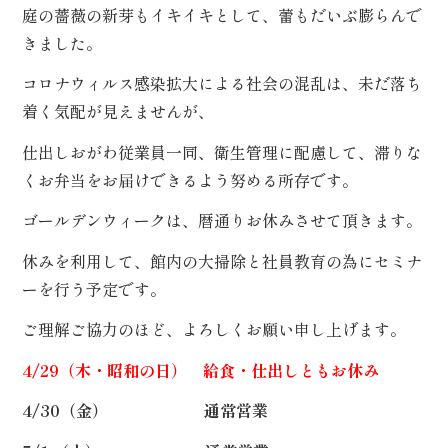
ぶ
庭の薔薇の新芽もイキイキとして、蕾もだいぶ膨らんで
きました。
/
コロナウィルス感染拡大による社会の混乱は、未だ落ち
種
類
着く気配が見えませんが、
で
選
仕出しおがわ従業員一同、衛生管理に配慮して、滞りな
ぶ
くお弁当をお届けできるよう努める所存です。
ゴールデンウィークは、暦通りお休みさせて頂きます。
/
価
格
休みを利用して、館内の大掃除と社員教育の為にセミナ
で
選
ーを行う予定です。
ぶ
ご理解ご協力のほど、よろしくお願い申し上げます。
4/29（木・昭和の日） 給食・仕出しともお休み
4/30（金） 通常営業