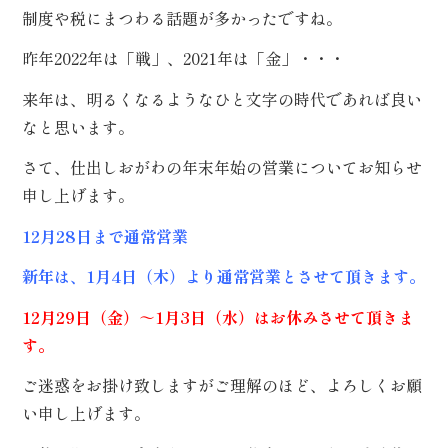
ぶ
制度や税にまつわる話題が多かったですね。
昨年2022年は「戦」、2021年は「金」・・・
/
種
来年は、明るくなるようなひと文字の時代であれば良い
類
で
なと思います。
選
ぶ
さて、仕出しおがわの年末年始の営業についてお知らせ
申し上げます。
/
12月28日まで通常営業
価
格
で
新年は、1月4日（木）より通常営業とさせて頂きます。
選
ぶ
12月29日（金）～1月3日（水）はお休みさせて頂きま
す。
ご迷惑をお掛け致しますがご理解のほど、よろしくお願
い申し上げます。