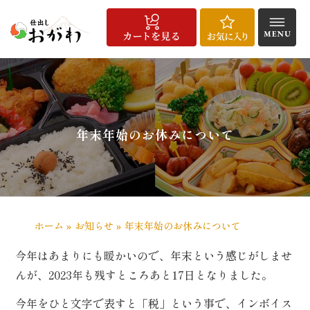
コ
ン
テ
ン
HOME
仕
宅
こ
配
お
商
お
よ
会
メ
お
お
特
サ
ツ
出
配
だ
達
客
品
知
く
社
デ
問
気
定
イ
へ
し
給
わ
エ
様
一
ら
あ
概
ィ
い
に
商
ト
料
食
り
リ
の
覧
せ
る
要
ア
合
入
取
マ
ス
理
ア・
声
質
実
わ
り
引
ッ
キ
年末年始のお休みについて
ご
問
績
せ
法
プ
注
に
ッ
文
基
プ
方
づ
法
く
表
記
ホーム
»
お知らせ
»
年末年始のお休みについて
今年はあまりにも暖かいので、年末という感じがしませ
/
用
んが、2023年も残すところあと17日となりました。
途
で
今年をひと文字で表すと「税」という事で、インボイス
選