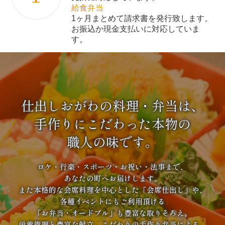
給食弁当
1ヶ月まとめて請求書を発行致します。
お振込か現金支払いに対応していま
す。
仕出しおがわの料理・弁当は、
手作りにこだわった本物の
職人の味です。
ロケ・行楽・スポーツ・お祝い・法事まで、
あなたの町へお届けします。
また本格的な会席料理を中心とした「会席仕出し」や、
各種イベントにもご利用頂ける
「お弁当・オードブル」も豊富な取りそろえ。
栄養管理と豊富な献立、こだわりの手作り弁当による、