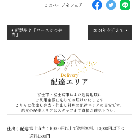
このページをシェア
投
新製品♪「ロースかつ弁
2024年を迎えて
当」
稿
ナ
ビ
ゲ
ー
Delivery
シ
配達エリア
ョ
富士市・富士宮市および近隣地域に
ン
ご利用金額に応じてお届けいたします
こちらは仕出し弁当・仕出し料理の配達エリアの目安です。
給食の配達エリアはスタッフまで直接ご確認下さい。
仕出し配達
富士市内：10,000円以上で送料無料、10,000円以下は
送料1,500円