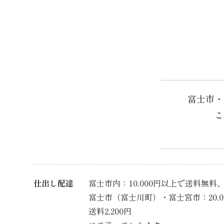
ビ
ゲ
ー
シ
ョ
ン
富士市・
こ
仕出し配達
富士市内：10,000円以上で送料無料、1
富士市（富士川町）・富士宮市：20,
送料2,200円