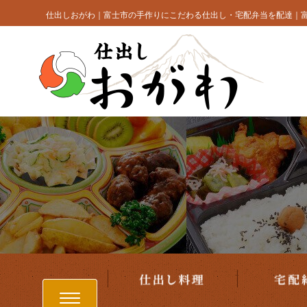
仕出し料理
コ
仕出しおがわ｜富士市の手作りにこだわる仕出し・宅配弁当を配達｜
ン
テ
ン
ツ
へ
ス
キ
ッ
プ