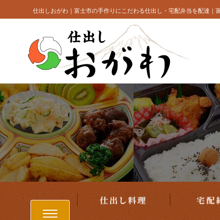
仕出し料理
コ
仕出しおがわ｜富士市の手作りにこだわる仕出し・宅配弁当を配達｜
ン
テ
ン
ツ
へ
ス
キ
ッ
プ