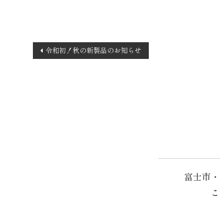
投
令和初！秋の新製品のお知らせ
稿
ナ
ビ
ゲ
ー
シ
ョ
ン
富士市・
こ