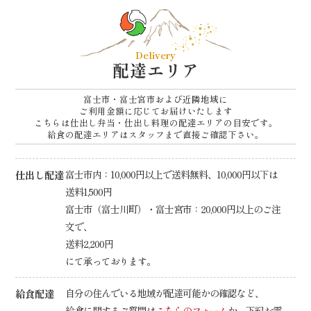
ナ
ビ
ゲ
ー
Delivery
配達エリア
シ
ョ
富士市・富士宮市および近隣地域に
ご利用金額に応じてお届けいたします
ン
こちらは仕出し弁当・仕出し料理の配達エリアの目安です。
給食の配達エリアはスタッフまで直接ご確認下さい。
仕出し配達
富士市内：10,000円以上で送料無料、10,000円以下は
送料1,500円
富士市（富士川町）・富士宮市：20,000円以上のご注
文で、
送料2,200円
にて承っております。
給食配達
自分の住んでいる地域が配達可能かの確認など、
給食に関するご質問は
こちらのフォーム
か、下記お電