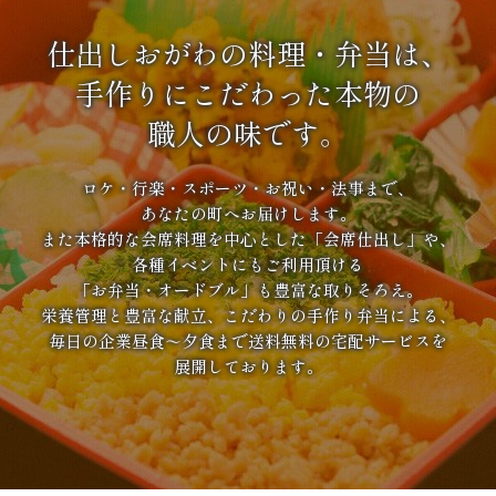
仕出しおがわの料理・弁当は、
手作りにこだわった本物の
職人の味です。
ロケ・行楽・スポーツ・お祝い・法事まで、
あなたの町へお届けします。
また本格的な会席料理を中心とした「会席仕出し」や、
各種イベントにもご利用頂ける
「お弁当・オードブル」も豊富な取りそろえ。
栄養管理と豊富な献立、こだわりの手作り弁当による、
毎日の企業昼食～夕食まで送料無料の宅配サービスを
展開しております。