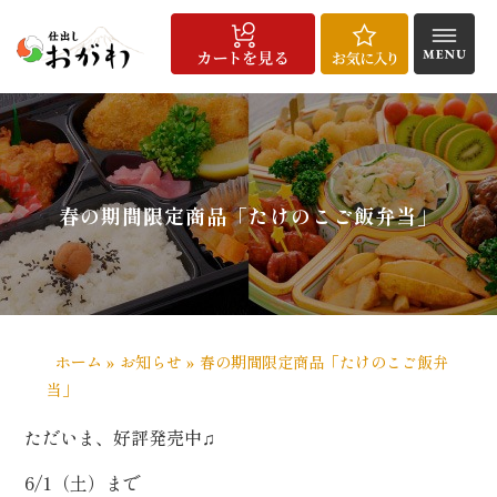
コ
ン
テ
ン
HOME
仕
宅
こ
配
お
商
お
よ
会
メ
お
お
特
サ
ツ
出
配
だ
達
客
品
知
く
社
デ
問
気
定
イ
へ
し
給
わ
エ
様
一
ら
あ
概
ィ
い
に
商
ト
料
食
り
リ
の
覧
せ
る
要
ア
合
入
取
マ
ス
理
ア・
声
質
実
わ
り
引
ッ
キ
春の期間限定商品「たけのこご飯弁当」
ご
問
績
せ
法
プ
注
に
ッ
文
基
プ
方
づ
法
く
表
記
ホーム
»
お知らせ
»
春の期間限定商品「たけのこご飯弁
当」
/
用
ただいま、好評発売中♫
途
で
6/1（土）まで
選