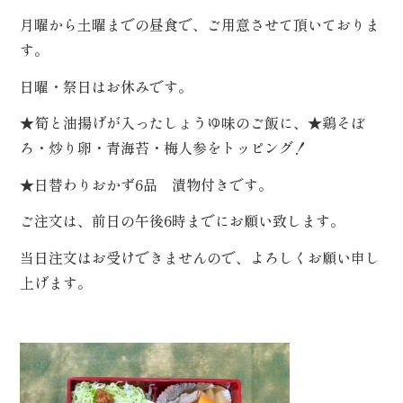
ぶ
月曜から土曜までの昼食で、ご用意させて頂いておりま
す。
/
種
日曜・祭日はお休みです。
類
で
★筍と油揚げが入ったしょうゆ味のご飯に、★鶏そぼ
選
ぶ
ろ・炒り卵・青海苔・梅人参をトッピング！
★日替わりおかず6品 漬物付きです。
/
価
ご注文は、前日の午後6時までにお願い致します。
格
で
当日注文はお受けできませんので、よろしくお願い申し
選
ぶ
上げます。