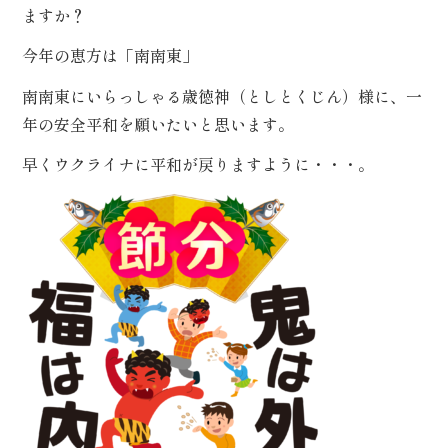
ぶ
ますか？
今年の恵方は「南南東」
/
種
南南東にいらっしゃる歳徳神（としとくじん）様に、一
類
で
年の安全平和を願いたいと思います。
選
ぶ
早くウクライナに平和が戻りますように・・・。
/
価
格
で
選
ぶ