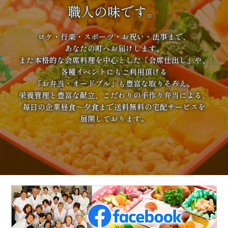
職人の味です。
ロケ・行楽・スポーツ・お祝い・法事まで、
あなたの町へお届けします。
また本格的な会席料理を中心とした「会席仕出し」や、
各種イベントにもご利用頂ける
「お弁当・オードブル」も豊富な取りそろえ。
栄養管理と豊富な献立、こだわりの手作り弁当による、
毎日の企業昼食～夕食まで送料無料の宅配サービスを
展開しております。