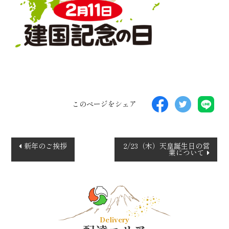
このページをシェア
投
新年のご挨拶
2/23（木）天皇誕生日の営
業について
稿
ナ
ビ
ゲ
ー
Delivery