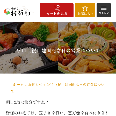
コ
ン
テ
ン
HOME
仕
宅
こ
配
お
商
お
よ
会
メ
お
お
特
サ
ツ
出
配
だ
達
客
品
知
く
社
デ
問
気
定
イ
へ
し
給
わ
エ
様
一
ら
あ
概
ィ
い
に
商
ト
料
食
り
リ
の
覧
せ
る
要
ア
合
入
取
マ
ス
理
ア・
声
質
実
わ
り
引
ッ
キ
2/11（祝）建国記念日の営業について
ご
問
績
せ
法
プ
注
に
ッ
文
基
プ
方
づ
法
く
表
記
ホーム
»
お知らせ
»
2/11（祝）建国記念日の営業につい
て
/
用
明日2/3は節分ですね！
途
で
皆様のお宅では、豆まきを行い、恵方巻を食べたりされ
選