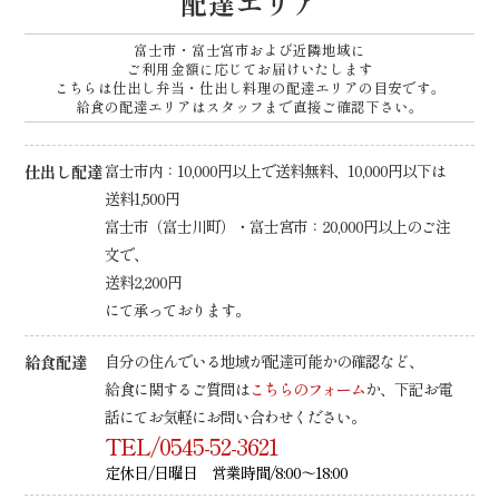
シ
配達エリア
ョ
富士市・富士宮市および近隣地域に
ン
ご利用金額に応じてお届けいたします
こちらは仕出し弁当・仕出し料理の配達エリアの目安です。
給食の配達エリアはスタッフまで直接ご確認下さい。
仕出し配達
富士市内：10,000円以上で送料無料、10,000円以下は
送料1,500円
富士市（富士川町）・富士宮市：20,000円以上のご注
文で、
送料2,200円
にて承っております。
給食配達
自分の住んでいる地域が配達可能かの確認など、
給食に関するご質問は
こちらのフォーム
か、下記お電
話にてお気軽にお問い合わせください。
TEL/0545-52-3621
定休日/日曜日 営業時間/8:00～18:00