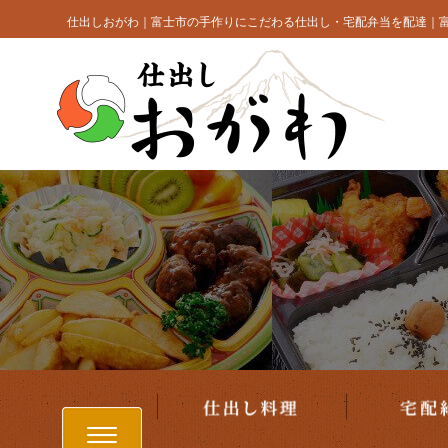
仕出し料理
コ
仕出しおがわ｜富士市の手作りにこだわる仕出し・宅配弁当を配達｜
ン
テ
ン
ツ
へ
ス
キ
ッ
プ